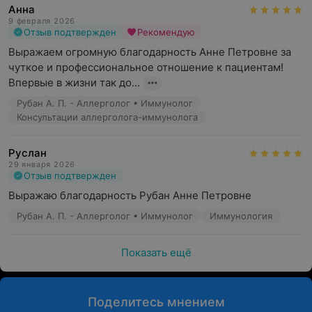
Лабораторная диагностика иммунной системы
Анна
9 февраля 2026
На месте осуществляется забор крови, введение
Отзыв подтвержден
Рекомендую
лекарственных препаратов с помощью капельниц и
Выражаем огромную благодарность Анне Петровне за 
инъекций.
чуткое и профессиональное отношение к пациентам!

Впервые в жизни так до...
Записаться на прием можно в будние дни.
Рубан А. П. - Аллерголог • Иммунолог
Обращаем ваше внимание, что обязательна
Консультации аллерголога-иммунолога
консультация специалиста: рекламируемые
медицинские услуги могут иметь
Руслан
противопоказания и побочные реакции.
29 января 2026
Отзыв подтвержден
Выражаю благодарность Рубан Анне Петровне
Рубан А. П. - Аллерголог • Иммунолог
Иммунология
Показать ещё
Поделитесь мнением