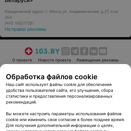
Беларуси»
Юридический адрес: г. Минск,ул. Академическая, д.27, ком.
354
УНП: 100217351
На правах рекламы
О проекте
Новости проекта
Размещение рекламы
Медицинский маркетинг
Публичный договор
Обработка файлов cookie
Пользовательское соглашение
Способы оплаты
Наш сайт использует файлы cookie для обеспечения
Вакансии
Партнеры
удобства пользователей сайта, его улучшения, сбора
Написать руководителю 103.by
статистики и предоставления персонализированных
Написать в поддержку
рекомендаций.
Персональные настройки cookie
Вы можете настроить параметры использования файлов
Обработка персональных данных
cookie или изменить свое согласие в более позднее время.
Для получения дополнительной информации о целях,